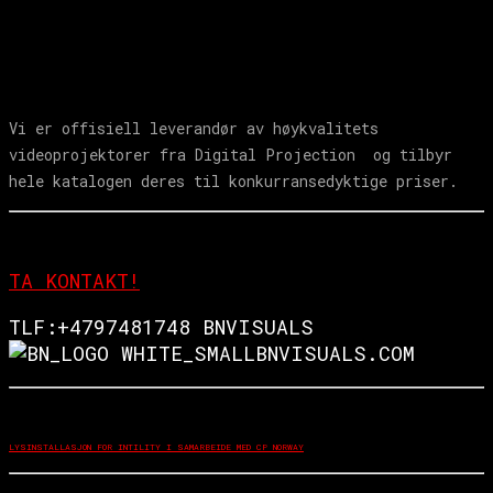
Vi er offisiell leverandør av høykvalitets
videoprojektorer fra Digital Projection og tilbyr
hele katalogen deres til konkurransedyktige priser.
TA KONTAKT!
TLF:+4797481748 BNVISUALS
BNVISUALS.COM
LYSINSTALLASJON FOR INTILITY I SAMARBEIDE MED CP NORWAY