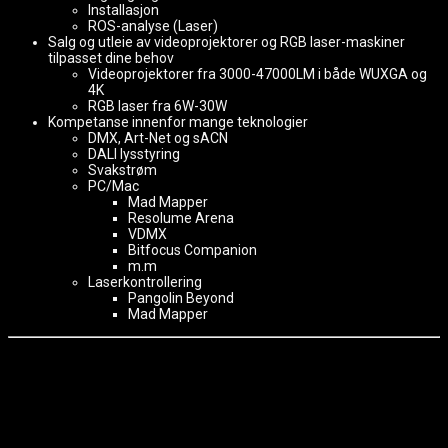
Installasjon
ROS-analyse (Laser)
Salg og utleie av videoprojektorer og RGB laser-maskiner
tilpasset dine behov
Videoprojektorer fra 3000-47000LM i både WUXGA og
4K
RGB laser fra 6W-30W
Kompetanse innenfor mange teknologier
DMX, Art-Net og sACN
DALI lysstyring
Svakstrøm
PC/Mac
Mad Mapper
Resolume Arena
VDMX
Bitfocus Companion
m.m
Laserkontrollering
Pangolin Beyond
Mad Mapper