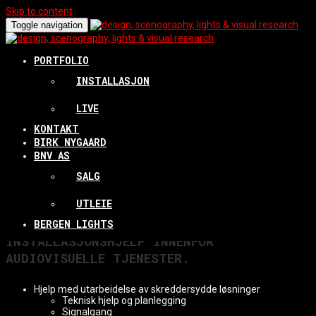
Skip to content
Toggle navigation
BNV AS
PORTFOLIO
INSTALLASJON
LIVE
BN VISUALS AS –
KONTAKT
BIRK NYGAARD
LYS/AV/LASER
BNV AS
SALG
UTLEIE
BN VISUALS AS TILBYR SYSTEM OG
BERGEN LIGHTS
INSTALLASJONSHJELP INNENFOR
AUDIOVISUELLE TJENESTER.
Hjelp med utarbeidelse av skreddersydde løsninger
Teknisk hjelp og planlegging
Signalgang